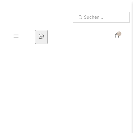
Technische Störung: Einige WhatsApp-Nachrichten
haben uns leider nicht erreicht. Bitte kontaktiere uns
Suchen...
bei Bedarf erneut.
0